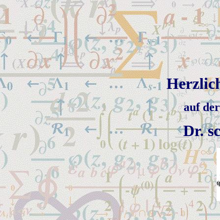
Herzli
auf de
Dr. sc